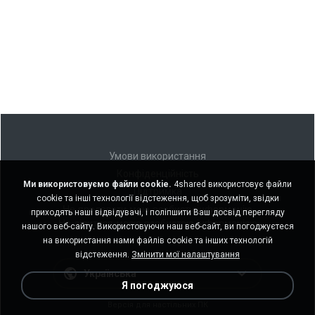
Умови використання
Конфіденційність
Ми використовуємо файли cookie.
4shared використовує файли
Підтримка
cookie та інші технології відстеження, щоб зрозуміти, звідки
Не продавати мою особисту інформацію
приходять наші відвідувачі, і поліпшити Ваш досвід перегляду
Не ділитися моєю особистою інформацією
нашого веб-сайту. Використовуючи наш веб-сайт, ви погоджуєтеся
на використання нами файлів cookie та інших технологій
відстеження.
Змінити мої налаштування
Українська
Я погоджуюся
Версія для настільних ПК