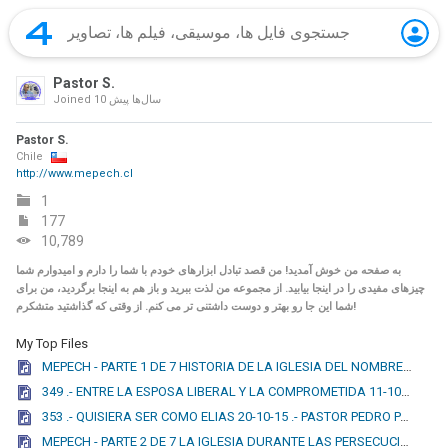
Pastor S.
10 سال‌ها پیش
Joined
Pastor S.
Chile
http://www.mepech.cl
1
177
10,789
به صفحه من خوش آمدید! من قصد تبادل ابزارهای خودم با شما را دارم و امیدوارم شما
چیزهای مفیدی را در اینجا بیابید. از مجموعه من لذت ببرید و باز هم به اینجا برگردید، من برای
شما این جا رو بهتر و دوست داشتنی تر می کنم. از وقتی که گذاشتید متشکرم!
My Top Files
MEPECH - PARTE 1 DE 7 HISTORIA DE LA IGLESIA DEL NOMBRE DE JESUS 15-04-2016 (HNO JULIO CESAR).mp3
349 .- ENTRE LA ESPOSA LIBERAL Y LA COMPROMETIDA 11-10-15 .- PASTOR PEDRO PABLO SANTIBÁÑEZ.mp3
353 .- QUISIERA SER COMO ELIAS 20-10-15 .- PASTOR PEDRO PABLO SANTIBÁÑEZ.mp3
MEPECH - PARTE 2 DE 7 LA IGLESIA DURANTE LAS PERSECUCIONES DEL IMPERIO ROMANO 21-04-2016.mp3