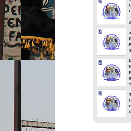
L
.
3
E
M
3
L