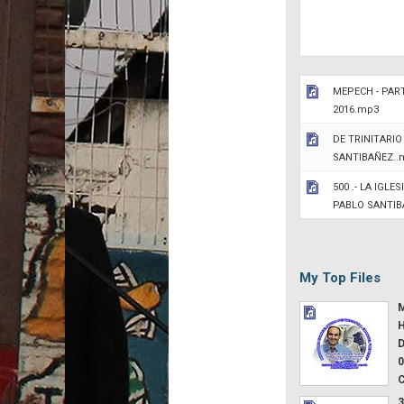
MEPECH - PART
2016.mp3
DE TRINITARIO
SANTIBAÑEZ..
500 .- LA IGLE
PABLO SANTI
My Top Files
M
H
D
0
3