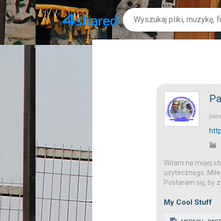
Pa
join
htt
Witam na mojej str
użytecznego. Miłeg
Postaram się, by z
My Cool Stuff