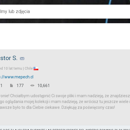
stor S.
ed
10 lat temu |
Chile
p://www.mepech.cl
1
177
10,661
onie! Chciałbym udostępnić Ci swoje pliki i mam nadzieję, że znajdziesz
o oglądania mojej kolekcji i mam nadzieję, że wrócisz tu jeszcze wiele 
awsze było to dla Ciebie ciekawe. Dziękuję za poświęcony czas!