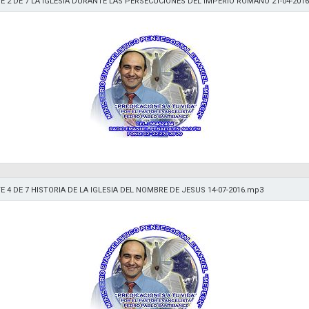
E 2 DE 7 LA IGLESIA DURANTE LAS PERSECUCIONES DEL IMPERIO ROMANO 21-04-201
E 4 DE 7 HISTORIA DE LA IGLESIA DEL NOMBRE DE JESUS 14-07-2016.mp3