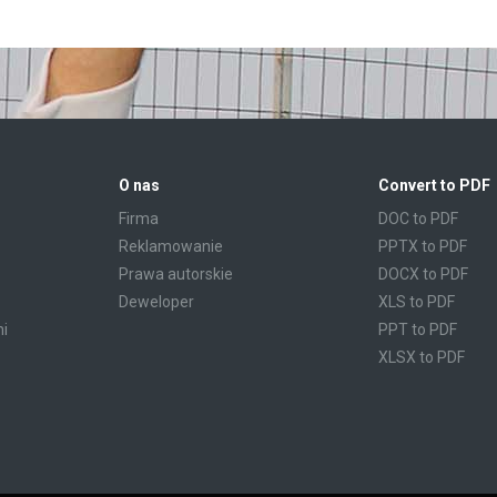
O nas
Convert to PDF
Firma
DOC to PDF
Reklamowanie
PPTX to PDF
Prawa autorskie
DOCX to PDF
Deweloper
XLS to PDF
mi
PPT to PDF
XLSX to PDF
CBR to PDF
TXT to PDF
PPS to PDF
RTF to PDF
CBZ to PDF