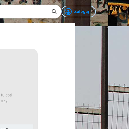
Zaloguj
 tu coś
razy.