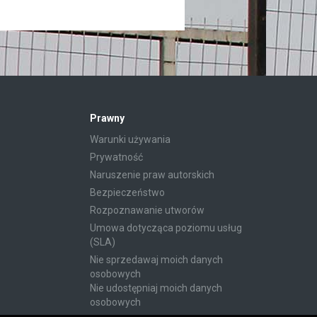
Prawny
Warunki używania
Prywatność
Naruszenie praw autorskich
Bezpieczeństwo
Rozpoznawanie utworów
Umowa dotycząca poziomu usług
(SLA)
Nie sprzedawaj moich danych
osobowych
Nie udostępniaj moich danych
osobowych