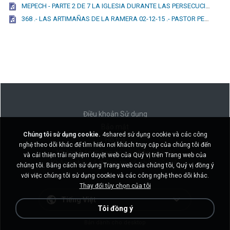
MEPECH - PARTE 2 DE 7 LA IGLESIA DURANTE LAS PERSECUCIONES DEL IMPERIO ROMANO 21-04-2016.mp3
368 .- LAS ARTIMAÑAS DE LA RAMERA 02-12-15 .- PASTOR PEDRO PABLO SANTIBÁÑEZ.mp3
Điều khoản Sử dụng
Bảo mật
Chúng tôi sử dụng cookie.
4shared sử dụng cookie và các công
Hỗ trợ
nghệ theo dõi khác để tìm hiểu nơi khách truy cập của chúng tôi đến
Không bán thông tin cá nhân của tôi
và cải thiện trải nghiệm duyệt web của Quý vị trên Trang web của
Không chia sẻ thông tin cá nhân của tôi
chúng tôi. Bằng cách sử dụng Trang web của chúng tôi, Quý vị đồng ý
với việc chúng tôi sử dụng cookie và các công nghệ theo dõi khác.
Thay đổi tùy chọn của tôi
Tiếng Việt
Tôi đồng ý
Bản dành cho desktop