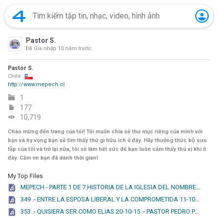
Pastor S.
Đã Gia nhập
10 năm trước
Pastor S.
Chile
http://www.mepech.cl
1
177
10,719
Chào mừng đến trang của tôi! Tôi muốn chia sẻ thư mục riêng của mình với
bạn và hy vọng bạn sẽ tìm thấy thứ gì hữu ích ở đây. Hãy thưởng thức bộ sưu
tập của tôi và trở lại nữa, tôi sẽ làm hết sức để bạn luôn cảm thấy thú vị khi ở
đây. Cảm ơn bạn đã dành thời gian!
My Top Files
MEPECH - PARTE 1 DE 7 HISTORIA DE LA IGLESIA DEL NOMBRE DE JESUS 15-04-2016 (HNO JULIO CESAR).mp3
349 .- ENTRE LA ESPOSA LIBERAL Y LA COMPROMETIDA 11-10-15 .- PASTOR PEDRO PABLO SANTIBÁÑEZ.mp3
353 .- QUISIERA SER COMO ELIAS 20-10-15 .- PASTOR PEDRO PABLO SANTIBÁÑEZ.mp3