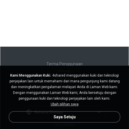
Terma Penggunaan
Privasi
Kami Menggunakan Kuki.
4shared menggunakan kuki dan teknologi
Sokongan
penjejakan lain untuk memahami dari mana pengunjung kami datang
Jangan jual maklumat peribadi saya
dan meningkatkan pengalaman melayari Anda di Laman Web kami.
Jangan kongsi maklumat peribadi saya
Dengan menggunakan Laman Web kami, Anda bersetuju dengan
penggunaan kuki dan teknologi penjejakan lain oleh kami.
Ubah pilihan saya
Bahasa Melayu
Saya Setuju
Versi desktop