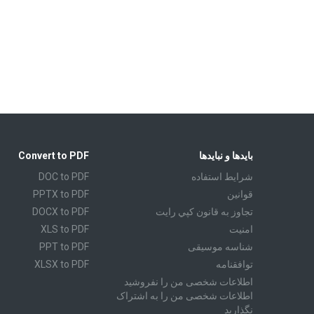
بایدها و نبایدها
Convert to PDF
شرايط استفاده
DOC to PDF
قوانين
PPTX to PDF
تجاوز به قانون كپي رايت
DOCX to PDF
امنیت
XLS to PDF
شناسه موسیقی
PPT to PDF
توافقنامه
XLSX to PDF
اطلاعات شخصی من را نفروشید
CBR to PDF
اطلاعات شخصی من را به اشتراک
TXT to PDF
نگذارید