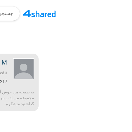
 M.
3 سال‌ها پیش |
ned
217
به صفحه من خوش آمدید
مجموعه من لذت ببرید 
گذاشتید متشکرم!