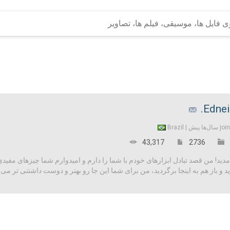
Ednei
Brazil
joi
43,317
2736
! من قصد تبادل ابزارهای خودم با شما را دارم و امیدوارم شما چیزهای مفیدی را د
و باز هم به اینجا برگردید، من برای شما این جا رو بهتر و دوست داشتنی تر می 