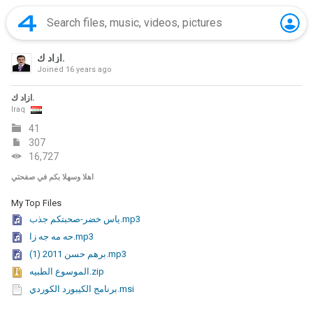
ازاد ك.
Joined
16 years ago
ازاد ك.
Iraq
41
307
16,727
اهلا وسهلا بكم في صفحتي
My Top Files
ياس خضر-صحبتكم جذب.mp3
حه مه جه زا.mp3
برهم حسن 2011 (1).mp3
الموسوع الطبيه.zip
برنامج الكيبورد الكوردي.msi