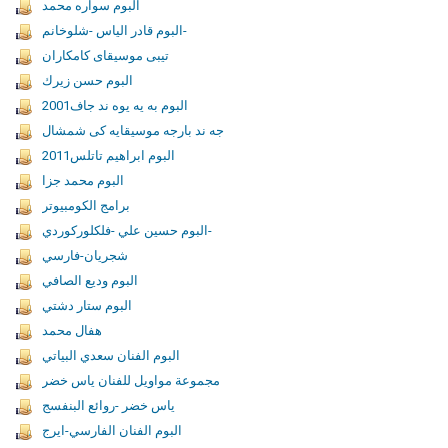
البوم سواره محمد
البوم قادر الياس -شلوخانم-
تيبى موسيقاى كامكاران
البوم حسن زيرك
البوم به يه يوه ند جاف2001
جه ند بارجه موسيقايه كى شمشال
البوم ابراهيم تاتلس2011
البوم محمد جزا
برامج الكومبیوتر
البوم حسين علي -فلكلوركوردي-
شجريان-فارسي
البوم وديع الصافي
البوم ستار دشتي
هفال محمد
البوم الفنان سعدي البياتي
مجموعة مواويل للفنان ياس خضر
ياس خضر -روائع البنفسج
البوم الفنان الفارسي-ايرج