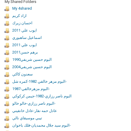
My Shared Folders
My 4shared
ازاد كریم
احسان زيرك
ايوب علي 2011
اسماعيل ساهبوري
ايوب علي 2011
برهم حسن2011
البوم حسين شريفي1990
البوم حسين شريفي2004
سعدون كاكي
البوم مزهر خالقي 1982-كمره شل-
البوم مزهرخالقي-1987-
البوم ناصر رزازي-1982-جيمن كركوكي
البوم ناصر رزازي-خالو خالو-
عادل حمه نقار-عادل خانقيني
تيبي موسيقاي نالي
البوم سيد جلال محمديان-فلك باخوان-