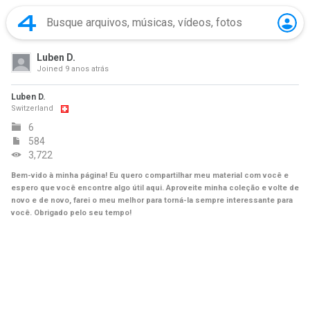
Luben D.
Joined
9 anos atrás
Luben D.
Switzerland
6
584
3,722
Bem-vido à minha página! Eu quero compartilhar meu material com você e
espero que você encontre algo útil aqui. Aproveite minha coleção e volte de
novo e de novo, farei o meu melhor para torná-la sempre interessante para
você. Obrigado pelo seu tempo!