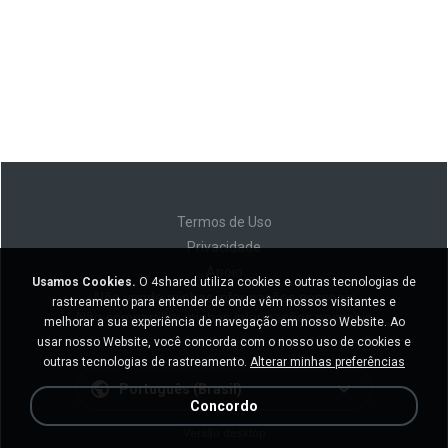
Termos de Uso
Privacidade
Apoio
Usamos Cookies.
O 4shared utiliza cookies e outras tecnologias de
Não venda minhas informações pessoais
rastreamento para entender de onde vêm nossos visitantes e
Não compartilhe minhas informações pessoais
melhorar a sua experiência de navegação em nosso Website. Ao
usar nosso Website, você concorda com o nosso uso de cookies e
outras tecnologias de rastreamento.
Alterar minhas preferências
Português (Brasil)
Concordo
Versão desktop