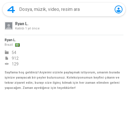
Ryan L.
Katıldı
1 yıl önce
Ryan L.
Brazil
54
912
129
Sayfama hoş geldiniz! Arşivimi sizinle paylaşmak istiyorum, umarım burada
işinize yarayacak bir şeyler bulursunuz. Koleksiyonumun keyfini çıkarın ve
tekrar ziyaret edin; burayı size ilginç kılmak için her zaman elimden geleni
yapacağım. Zaman ayırdığınız için teşekkürler!