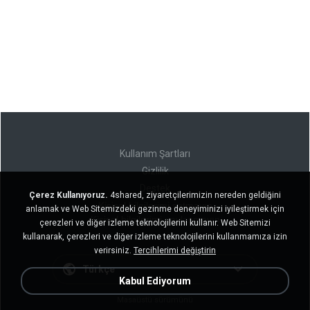
Kullanım Şartları
Gizlilik
Destek
Çerez Kullanıyoruz.
4shared, ziyaretçilerimizin nereden geldiğini
Kişisel bilgilerimi satmayın
anlamak ve Web Sitemizdeki gezinme deneyiminizi iyileştirmek için
Kişisel bilgilerimi paylaşmayın
çerezleri ve diğer izleme teknolojilerini kullanır. Web Sitemizi
kullanarak, çerezleri ve diğer izleme teknolojilerini kullanmamıza izin
verirsiniz.
Tercihlerimi değiştirin
Türkçe
Kabul Ediyorum
Masaüstü sürümünü