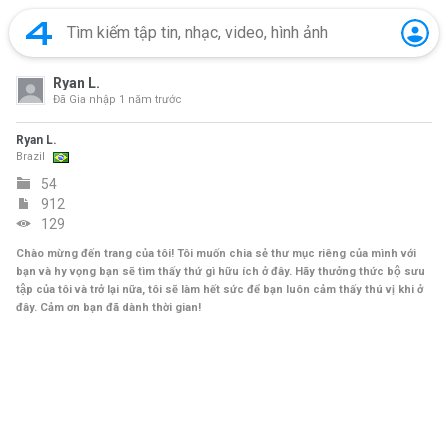
Ryan L.
Đã Gia nhập
1 năm trước
Ryan L.
Brazil
54
912
129
Chào mừng đến trang của tôi! Tôi muốn chia sẻ thư mục riêng của mình với
bạn và hy vọng bạn sẽ tìm thấy thứ gì hữu ích ở đây. Hãy thưởng thức bộ sưu
tập của tôi và trở lại nữa, tôi sẽ làm hết sức để bạn luôn cảm thấy thú vị khi ở
đây. Cảm ơn bạn đã dành thời gian!