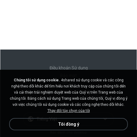
Điều khoản Sử dụng
Bảo mật
Chúng tôi sử dụng cookie.
4shared sử dụng cookie và các công
Hỗ trợ
nghệ theo dõi khác để tìm hiểu nơi khách truy cập của chúng tôi đến
Không bán thông tin cá nhân của tôi
và cải thiện trải nghiệm duyệt web của Quý vị trên Trang web của
Không chia sẻ thông tin cá nhân của tôi
chúng tôi. Bằng cách sử dụng Trang web của chúng tôi, Quý vị đồng ý
với việc chúng tôi sử dụng cookie và các công nghệ theo dõi khác.
Thay đổi tùy chọn của tôi
Tiếng Việt
Tôi đồng ý
Bản dành cho desktop