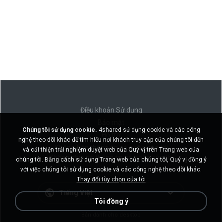
Điều khoản Sử dụng
Bảo mật
Chúng tôi sử dụng cookie.
4shared sử dụng cookie và các công
Hỗ trợ
nghệ theo dõi khác để tìm hiểu nơi khách truy cập của chúng tôi đến
Không bán thông tin cá nhân của tôi
và cải thiện trải nghiệm duyệt web của Quý vị trên Trang web của
Không chia sẻ thông tin cá nhân của tôi
chúng tôi. Bằng cách sử dụng Trang web của chúng tôi, Quý vị đồng ý
với việc chúng tôi sử dụng cookie và các công nghệ theo dõi khác.
Thay đổi tùy chọn của tôi
Tiếng Việt
Tôi đồng ý
Bản dành cho desktop