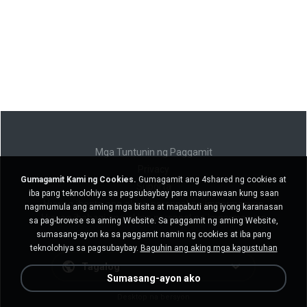
Mga Tuntunin ng Paggamit
Privacy
Gumagamit Kami ng Cookies.
Gumagamit ang 4shared ng cookies at
Suporta
iba pang teknolohiya sa pagsubaybay para maunawaan kung saan
Huwag ibenta ang aking personal na impormasyon
nagmumula ang aming mga bisita at mapabuti ang iyong karanasan
Huwag ibahagi ang aking personal na impormasyon
sa pag-browse sa aming Website. Sa paggamit ng aming Website,
sumasang-ayon ka sa paggamit namin ng cookies at iba pang
teknolohiya sa pagsubaybay.
Baguhin ang aking mga kagustuhan
Tagalog
Sumasang-ayon ako
Desktop na bersyon