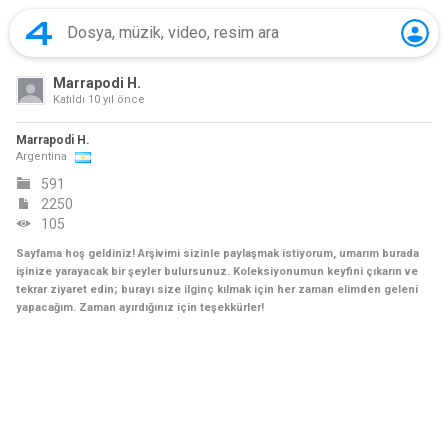
Marrapodi H.
Katıldı
10 yıl önce
Marrapodi H.
Argentina
591
2250
105
Sayfama hoş geldiniz! Arşivimi sizinle paylaşmak istiyorum, umarım burada
işinize yarayacak bir şeyler bulursunuz. Koleksiyonumun keyfini çıkarın ve
tekrar ziyaret edin; burayı size ilginç kılmak için her zaman elimden geleni
yapacağım. Zaman ayırdığınız için teşekkürler!