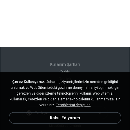
Kullanım Şartları
Gizlilik
Destek
Çerez Kullanıyoruz.
4shared, ziyaretçilerimizin nereden geldiğini
Kişisel bilgilerimi satmayın
anlamak ve Web Sitemizdeki gezinme deneyiminizi iyileştirmek için
Kişisel bilgilerimi paylaşmayın
çerezleri ve diğer izleme teknolojilerini kullanır. Web Sitemizi
kullanarak, çerezleri ve diğer izleme teknolojilerini kullanmamıza izin
verirsiniz.
Tercihlerimi değiştirin
Türkçe
Kabul Ediyorum
Masaüstü sürümünü