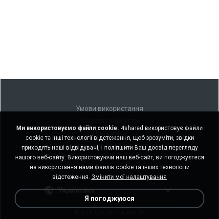
Умови використання
Конфіденційність
Ми використовуємо файли cookie.
4shared використовує файли
Підтримка
cookie та інші технології відстеження, щоб зрозуміти, звідки
Не продавати мою особисту інформацію
приходять наші відвідувачі, і поліпшити Ваш досвід перегляду
Не ділитися моєю особистою інформацією
нашого веб-сайту. Використовуючи наш веб-сайт, ви погоджуєтеся
на використання нами файлів cookie та інших технологій
відстеження.
Змінити мої налаштування
Українська
Я погоджуюся
Версія для настільних ПК