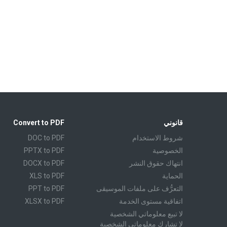
قانوني
Convert to PDF
شروط الاستخدام
DOC to PDF
الخصوصية
PPTX to PDF
انتهاك حقوق النشر
DOCX to PDF
الحماية
XLS to PDF
التعرُّف على ملفات الموسيقى
PPT to PDF
اتفاقية مستوى الخدمة
XLSX to PDF
لا تبيع معلوماتي الشخصية
CBR to PDF
لا تشارك معلوماتي الشخصية
TXT to PDF