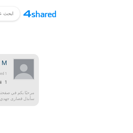
 M.
1 قبل عام |
ned
1
مرحبًا بكم في صفحتي!
سأبذل قصارى جهدي لج