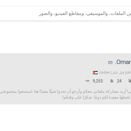
Omar
Jordan
joi
9,255
24
 أريد مشاركة ملفاتي معكم وأرجو أن تجدوا شيئًا مفيدًا هنا. استمتعوا بمجموعتي 
علها مفيدة لكم دومًا. شكرًا على وقتكم!