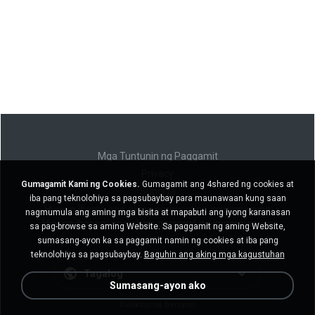
Mga Tuntunin ng Paggamit
Privacy
Gumagamit Kami ng Cookies.
Gumagamit ang 4shared ng cookies at
Suporta
iba pang teknolohiya sa pagsubaybay para maunawaan kung saan
Huwag ibenta ang aking personal na impormasyon
nagmumula ang aming mga bisita at mapabuti ang iyong karanasan
Huwag ibahagi ang aking personal na impormasyon
sa pag-browse sa aming Website. Sa paggamit ng aming Website,
sumasang-ayon ka sa paggamit namin ng cookies at iba pang
teknolohiya sa pagsubaybay.
Baguhin ang aking mga kagustuhan
Tagalog
Sumasang-ayon ako
Desktop na bersyon