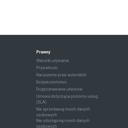
Prawny
Warunki używania
Prywatność
Naruszenie praw autorskich
Bezpieczeństwo
Rozpoznawanie utworów
Umowa dotycząca poziomu usług
(SLA)
Nie sprzedawaj moich danych
osobowych
Nie udostępniaj moich danych
osobowych