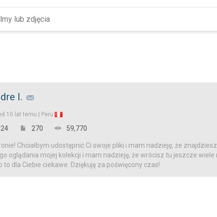
dre I.
ed
10 lat temu |
Peru
24
270
59,770
onie! Chciałbym udostępnić Ci swoje pliki i mam nadzieję, że znajdziesz
o oglądania mojej kolekcji i mam nadzieję, że wrócisz tu jeszcze wiele
o to dla Ciebie ciekawe. Dziękuję za poświęcony czas!