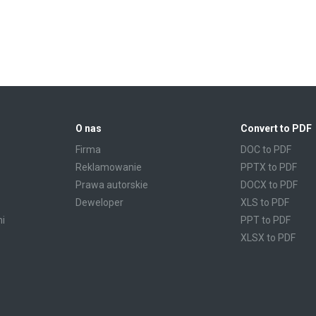
O nas
Convert to PDF
Firma
DOC to PDF
Reklamowanie
PPTX to PDF
Prawa autorskie
DOCX to PDF
Deweloper
XLS to PDF
mi
PPT to PDF
XLSX to PDF
CBR to PDF
TXT to PDF
PPS to PDF
RTF to PDF