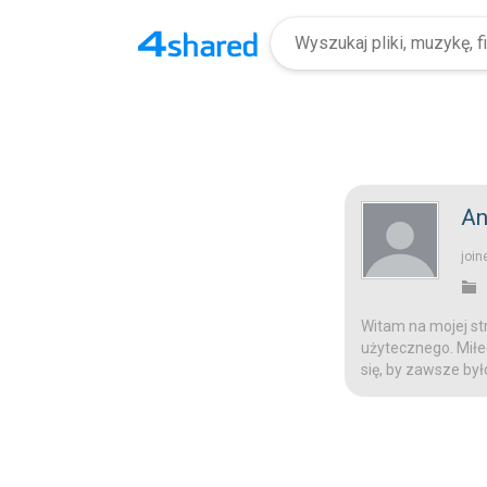
An
join
Witam na mojej str
użytecznego. Miłeg
się, by zawsze był