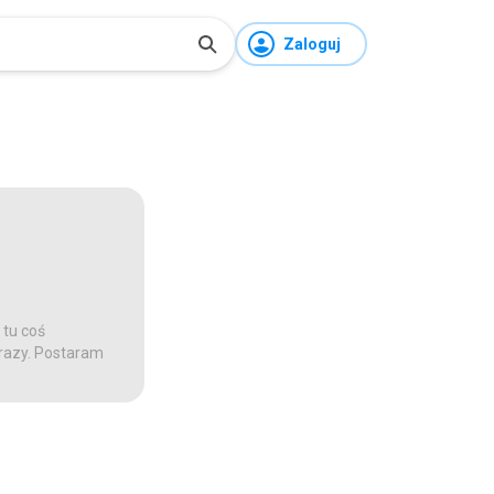
Zaloguj
 tu coś
 razy. Postaram