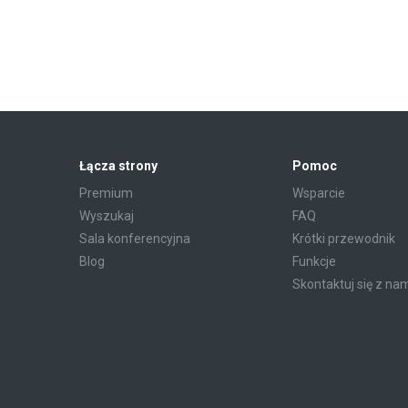
Łącza strony
Pomoc
Premium
Wsparcie
Wyszukaj
FAQ
Sala konferencyjna
Krótki przewodnik
Blog
Funkcje
Skontaktuj się z na