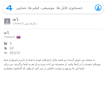
เจ โ.
5 سال‌ها پیش
Joined
เจ โ.
Thailand
9
63
49,510
به صفحه من خوش آمدید! من قصد تبادل ابزارهای خودم با شما را دارم و امیدوارم شما
چیزهای مفیدی را در اینجا بیابید. از مجموعه من لذت ببرید و باز هم به اینجا برگردید، من برای
شما این جا رو بهتر و دوست داشتنی تر می کنم. از وقتی که گذاشتید متشکرم!