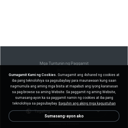
Mga Tuntunin ng Paggamit
Privacy
Gumagamit Kami ng Cookies.
Gumagamit ang 4shared ng cookies at
Suporta
iba pang teknolohiya sa pagsubaybay para maunawaan kung saan
Huwag ibenta ang aking personal na impormasyon
nagmumula ang aming mga bisita at mapabuti ang iyong karanasan
Huwag ibahagi ang aking personal na impormasyon
sa pag-browse sa aming Website. Sa paggamit ng aming Website,
sumasang-ayon ka sa paggamit namin ng cookies at iba pang
teknolohiya sa pagsubaybay.
Baguhin ang aking mga kagustuhan
Tagalog
Sumasang-ayon ako
Desktop na bersyon