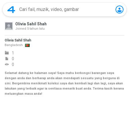
Olivia Sahil Shah
Joined
5 tahun lalu
Olivia Sahil Shah
Bangladesh
1
0
0
Selamat datang ke halaman saya! Saya mahu berkongsi barangan saya
dengan anda dan berharap anda akan mendapati sesuatu yang berguna di
sini. Bergembira menikmati koleksi saya dan kembali lagi dan lagi, saya akan
lakukan yang terbaik agar ia sentiasa menarik buat anda. Terima kasih kerana
meluangkan masa anda!