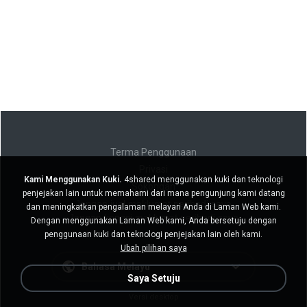
Terma Penggunaan
Privasi
Kami Menggunakan Kuki.
4shared menggunakan kuki dan teknologi
Sokongan
penjejakan lain untuk memahami dari mana pengunjung kami datang
Jangan jual maklumat peribadi saya
dan meningkatkan pengalaman melayari Anda di Laman Web kami.
Jangan kongsi maklumat peribadi saya
Dengan menggunakan Laman Web kami, Anda bersetuju dengan
penggunaan kuki dan teknologi penjejakan lain oleh kami.
Ubah pilihan saya
Bahasa Melayu
Saya Setuju
Versi desktop