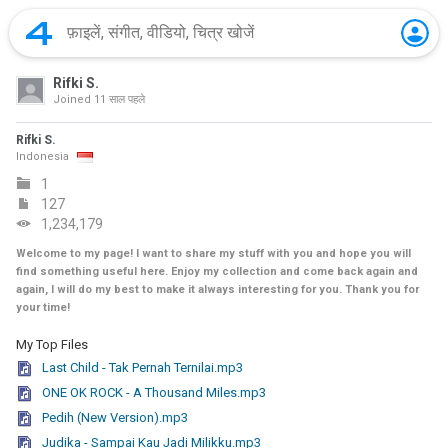
Rifki S.
Joined
11 साल पहले
Rifki S.
Indonesia
1
127
1,234,179
Welcome to my page! I want to share my stuff with you and hope you will
find something useful here. Enjoy my collection and come back again and
again, I will do my best to make it always interesting for you. Thank you for
your time!
My Top Files
Last Child - Tak Pernah Ternilai.mp3
ONE OK ROCK - A Thousand Miles.mp3
Pedih (New Version).mp3
Judika - Sampai Kau Jadi Milikku.mp3