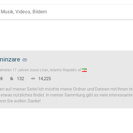
minzare
etreten
17 Jahren zuvor |
Iran, Islamic Republic of
8
132
14,225
n auf meiner Seite! Ich möchte meine Ordner und Dateien mit Ihnen tei
h etwas nützliches findet. In meiner Sammlung gibt es viele interessan
enn Sie wollen. Danke!