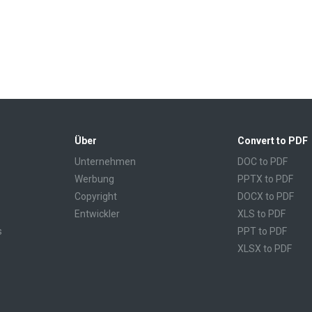
Über
Convert to PDF
Unternehmen
DOC to PDF
Werbung
PPTX to PDF
Copyright
DOCX to PDF
Entwickler
XLS to PDF
s
PPT to PDF
XLSX to PDF
CBR to PDF
TXT to PDF
PPS to PDF