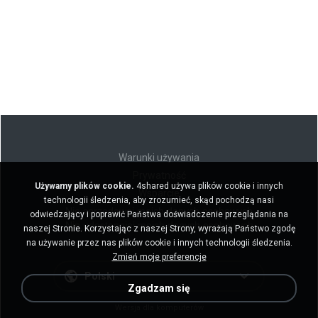
Warunki używania
Prywatność
Używamy plików cookie.
4shared używa plików cookie i innych
Wsparcie
technologii śledzenia, aby zrozumieć, skąd pochodzą nasi
Nie sprzedawaj moich danych osobowych
odwiedzający i poprawić Państwa doświadczenie przeglądania na
Nie udostępniaj moich danych osobowych
naszej Stronie. Korzystając z naszej Strony, wyrażają Państwo zgodę
na używanie przez nas plików cookie i innych technologii śledzenia.
Zmień moje preferencje
Polski
Zgadzam się
Wersja dla komputerów