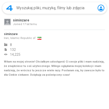
siminzare
Joined
17 lat temu
siminzare
Iran, Islamic Republic of
8
132
14,225
Witam na mojej stronie! Chciałbym udostępnić Ci swoje pliki i mam nadzieję,
że znajdziesz tu coś użytecznego. Miłego oglądania mojej kolekcji i mam
nadzieję, że wrócisz tu jeszcze wiele razy. Postaram się, by zawsze było to
dla Ciebie ciekawe. Dziękuję za poświęcony czas!