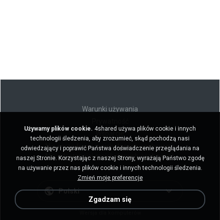
Warunki używania
Prywatność
Używamy plików cookie.
4shared używa plików cookie i innych
Wsparcie
technologii śledzenia, aby zrozumieć, skąd pochodzą nasi
Nie sprzedawaj moich danych osobowych
odwiedzający i poprawić Państwa doświadczenie przeglądania na
Nie udostępniaj moich danych osobowych
naszej Stronie. Korzystając z naszej Strony, wyrażają Państwo zgodę
na używanie przez nas plików cookie i innych technologii śledzenia.
Zmień moje preferencje
Polski
Zgadzam się
Wersja dla komputerów