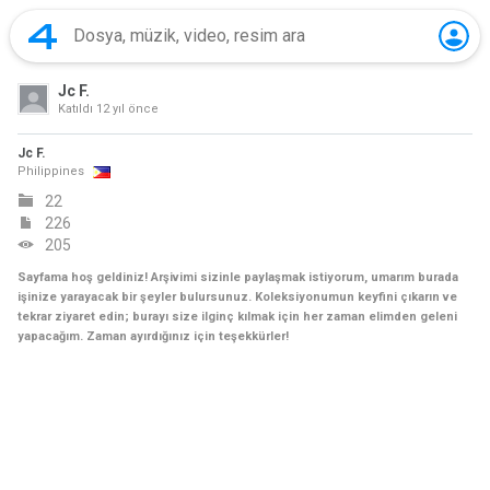
Jc F.
Katıldı
12 yıl önce
Jc F.
Philippines
22
226
205
Sayfama hoş geldiniz! Arşivimi sizinle paylaşmak istiyorum, umarım burada
işinize yarayacak bir şeyler bulursunuz. Koleksiyonumun keyfini çıkarın ve
tekrar ziyaret edin; burayı size ilginç kılmak için her zaman elimden geleni
yapacağım. Zaman ayırdığınız için teşekkürler!