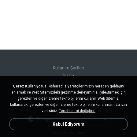
Kullanım Şartları
Gizlilik
Destek
Çerez Kullanıyoruz.
4shared, ziyaretçilerimizin nereden geldiğini
Kişisel bilgilerimi satmayın
anlamak ve Web Sitemizdeki gezinme deneyiminizi iyileştirmek için
Kişisel bilgilerimi paylaşmayın
çerezleri ve diğer izleme teknolojilerini kullanır. Web Sitemizi
kullanarak, çerezleri ve diğer izleme teknolojilerini kullanmamıza izin
verirsiniz.
Tercihlerimi değiştirin
Türkçe
Kabul Ediyorum
Masaüstü sürümünü