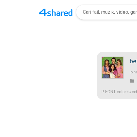
be
join