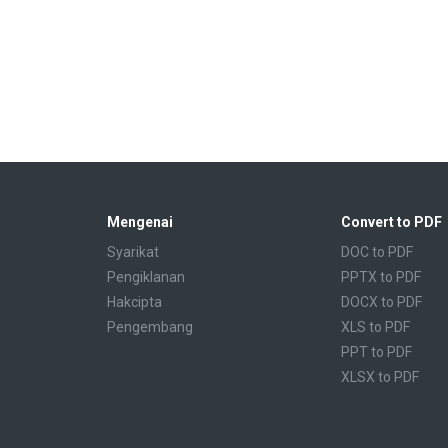
Mengenai
Convert to PDF
Syarikat
DOC to PDF
Pengiklanan
PPTX to PDF
Hakcipta
DOCX to PDF
Pengembang
XLS to PDF
PPT to PDF
XLSX to PDF
CBR to PDF
TXT to PDF