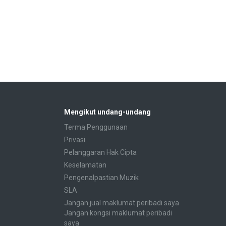
Mengikut undang-undang
Terma Penggunaan
Privasi
Pelanggaran Hak Cipta
Keselamatan
Pengenalpastian Muzik
SLA
Jangan jual maklumat peribadi saya
Jangan kongsi maklumat peribadi
saya