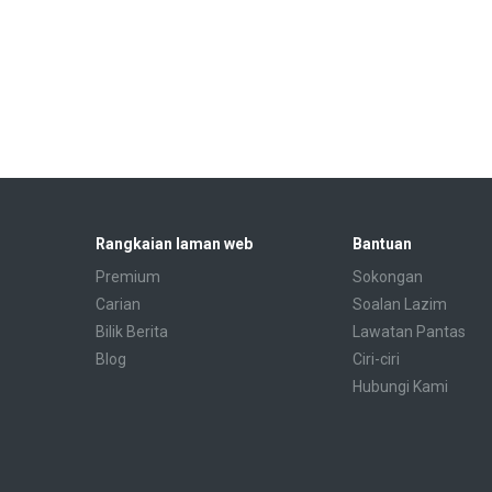
Rangkaian laman web
Bantuan
Premium
Sokongan
Carian
Soalan Lazim
Bilik Berita
Lawatan Pantas
Blog
Ciri-ciri
Hubungi Kami