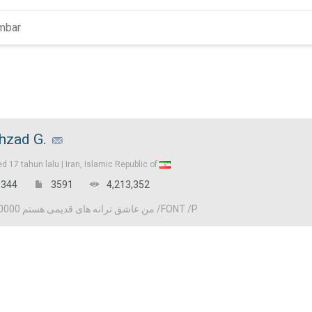
hzad G.
ed
17 tahun lalu |
Iran, Islamic Republic of
344
3591
4,213,352
P FONT color=#cc0000 من عاشق ترانه های قدیمی هستم /FONT /P