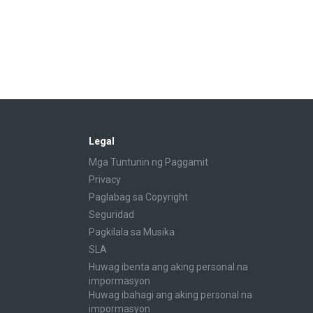
Legal
Mga Tuntunin ng Paggamit
Privacy
Paglabag sa Copyright
Seguridad
Pagkilala sa Musika
SLA
Huwag ibenta ang aking personal na
impormasyon
Huwag ibahagi ang aking personal na
impormasyon