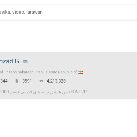
hzad G.
ed
17 taon nakaraan |
Iran, Islamic Republic of
344
3591
4,213,328
P FONT color=#cc0000 من عاشق ترانه های قدیمی هستم /FONT /P