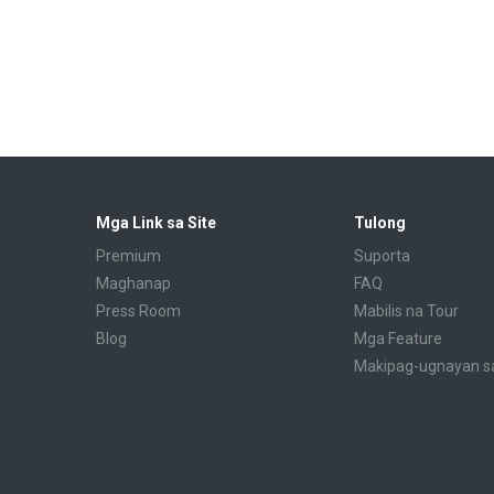
Mga Link sa Site
Tulong
Premium
Suporta
Maghanap
FAQ
Press Room
Mabilis na Tour
Blog
Mga Feature
Makipag-ugnayan s