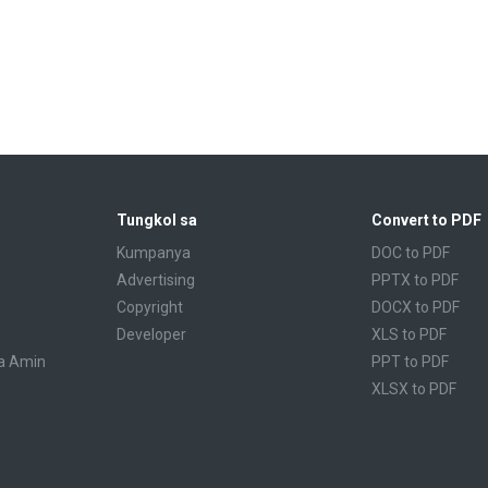
Tungkol sa
Convert to PDF
Kumpanya
DOC to PDF
Advertising
PPTX to PDF
Copyright
DOCX to PDF
Developer
XLS to PDF
a Amin
PPT to PDF
XLSX to PDF
CBR to PDF
TXT to PDF
PPS to PDF