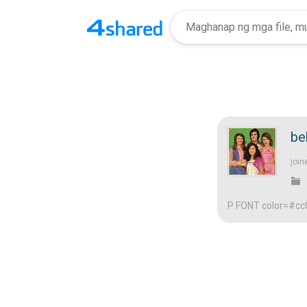
be
join