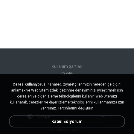
Kullanım Şartları
Gizlilik
Destek
Çerez Kullanıyoruz.
4shared, ziyaretçilerimizin nereden geldiğini
Kişisel bilgilerimi satmayın
anlamak ve Web Sitemizdeki gezinme deneyiminizi iyileştirmek için
Kişisel bilgilerimi paylaşmayın
çerezleri ve diğer izleme teknolojilerini kullanır. Web Sitemizi
kullanarak, çerezleri ve diğer izleme teknolojilerini kullanmamıza izin
verirsiniz.
Tercihlerimi değiştirin
Türkçe
Kabul Ediyorum
Masaüstü sürümünü