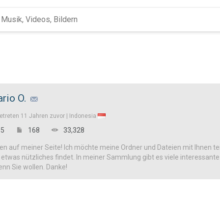
rio O.
etreten
11 Jahren zuvor |
Indonesia
5
168
33,328
n auf meiner Seite! Ich möchte meine Ordner und Dateien mit Ihnen tei
h etwas nützliches findet. In meiner Sammlung gibt es viele interessan
enn Sie wollen. Danke!