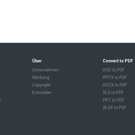
Über
Convert to PDF
Unternehmen
DOC to PDF
Werbung
PPTX to PDF
Copyright
DOCX to PDF
Entwickler
XLS to PDF
s
PPT to PDF
XLSX to PDF
CBR to PDF
TXT to PDF
PPS to PDF