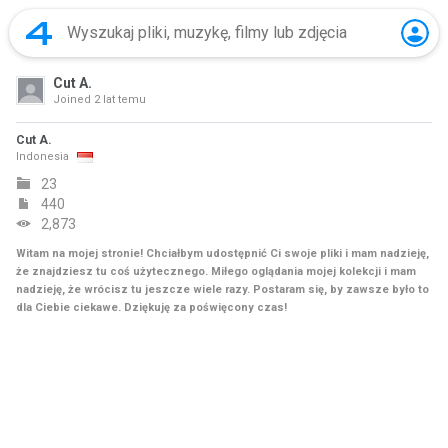
Cut A.
Joined
2 lat temu
Cut A.
Indonesia
23
440
2,873
Witam na mojej stronie! Chciałbym udostępnić Ci swoje pliki i mam nadzieję,
że znajdziesz tu coś użytecznego. Miłego oglądania mojej kolekcji i mam
nadzieję, że wrócisz tu jeszcze wiele razy. Postaram się, by zawsze było to
dla Ciebie ciekawe. Dziękuję za poświęcony czas!