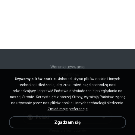
Warunki używania
Prywatność
Używamy plików cookie.
4shared używa plików cookie i innych
Wsparcie
technologii śledzenia, aby zrozumieć, skąd pochodzą nasi
Nie sprzedawaj moich danych osobowych
odwiedzający i poprawić Państwa doświadczenie przeglądania na
Nie udostępniaj moich danych osobowych
naszej Stronie. Korzystając z naszej Strony, wyrażają Państwo zgodę
na używanie przez nas plików cookie i innych technologii śledzenia.
Zmień moje preferencje
Polski
Zgadzam się
Wersja dla komputerów