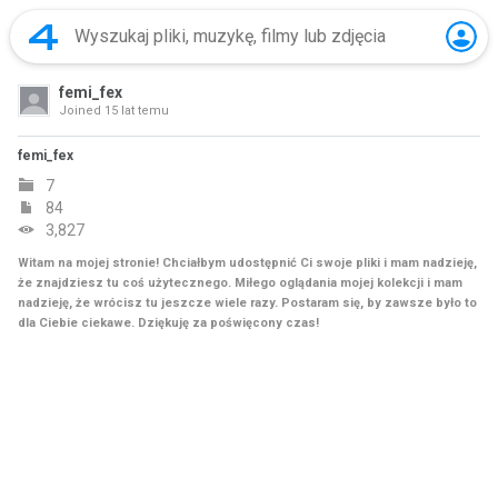
femi_fex
Joined
15 lat temu
femi_fex
7
84
3,827
Witam na mojej stronie! Chciałbym udostępnić Ci swoje pliki i mam nadzieję,
że znajdziesz tu coś użytecznego. Miłego oglądania mojej kolekcji i mam
nadzieję, że wrócisz tu jeszcze wiele razy. Postaram się, by zawsze było to
dla Ciebie ciekawe. Dziękuję za poświęcony czas!