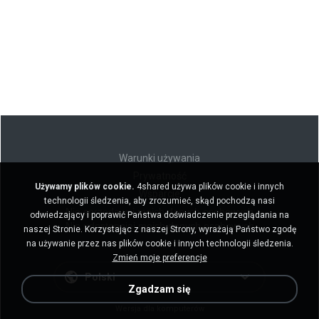
Warunki używania
Prywatność
Używamy plików cookie.
4shared używa plików cookie i innych
Wsparcie
technologii śledzenia, aby zrozumieć, skąd pochodzą nasi
Nie sprzedawaj moich danych osobowych
odwiedzający i poprawić Państwa doświadczenie przeglądania na
Nie udostępniaj moich danych osobowych
naszej Stronie. Korzystając z naszej Strony, wyrażają Państwo zgodę
na używanie przez nas plików cookie i innych technologii śledzenia.
Zmień moje preferencje
Polski
Zgadzam się
Wersja dla komputerów