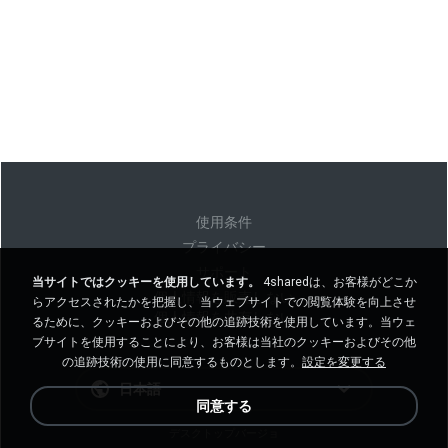
使用条件
プライバシー
サポート
当サイトではクッキーを使用しています。
4sharedは、お客様がどこか
個人情報を販売しない
らアクセスされたかを把握し、当ウェブサイトでの閲覧体験を向上させ
個人情報を共有しない
るために、クッキーおよびその他の追跡技術を使用しています。当ウェ
ブサイトを使用することにより、お客様は当社のクッキーおよびその他
の追跡技術の使用に同意するものとします。
設定を変更する
日本語
同意する
デスクトップバージョ