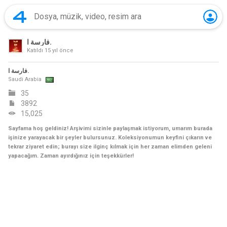
فارسة ا.
Katıldı
15 yıl önce
فارسة ا.
Saudi Arabia
35
3892
15,025
Sayfama hoş geldiniz! Arşivimi sizinle paylaşmak istiyorum, umarım burada
işinize yarayacak bir şeyler bulursunuz. Koleksiyonumun keyfini çıkarın ve
tekrar ziyaret edin; burayı size ilginç kılmak için her zaman elimden geleni
yapacağım. Zaman ayırdığınız için teşekkürler!