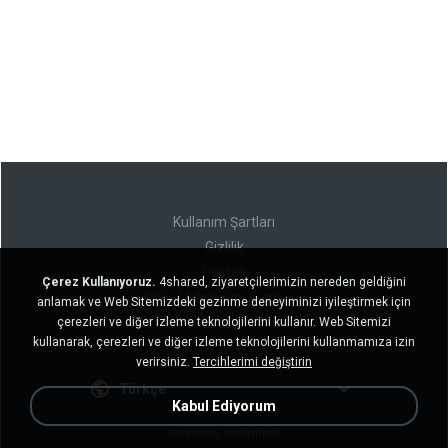
Kullanım Şartları
Gizlilik
Destek
Çerez Kullanıyoruz.
4shared, ziyaretçilerimizin nereden geldiğini
Kişisel bilgilerimi satmayın
anlamak ve Web Sitemizdeki gezinme deneyiminizi iyileştirmek için
Kişisel bilgilerimi paylaşmayın
çerezleri ve diğer izleme teknolojilerini kullanır. Web Sitemizi
kullanarak, çerezleri ve diğer izleme teknolojilerini kullanmamıza izin
verirsiniz.
Tercihlerimi değiştirin
Türkçe
Kabul Ediyorum
Masaüstü sürümünü