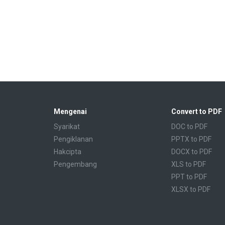
Mengenai
Convert to PDF
Syarikat
DOC to PDF
Pengiklanan
PPTX to PDF
Hakcipta
DOCX to PDF
Pengembang
XLS to PDF
PPT to PDF
XLSX to PDF
CBR to PDF
TXT to PDF