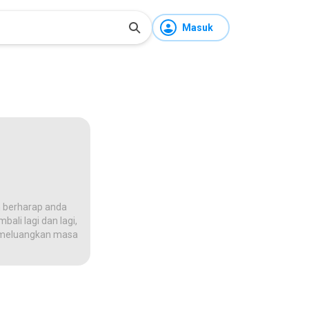
Masuk
 berharap anda
ali lagi dan lagi,
na meluangkan masa