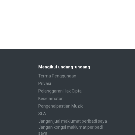
Mengikut undang-undang
Terma Penggunaan
Privasi
Pelanggaran Hak Cipta
Keselamatan
Pengenalpastian Muzik
SLA
Jangan jual maklumat peribadi saya
Jangan kongsi maklumat peribadi
saya