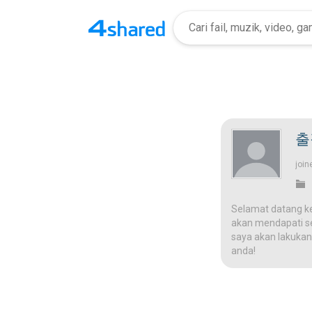
출
join
Selamat datang k
akan mendapati ses
saya akan lakukan
anda!