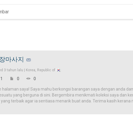
장마사지
ed
3 tahun lalu |
Korea, Republic of
1
0
0
e halaman saya! Saya mahu berkongsi barangan saya dengan anda dan
uatu yang berguna di sini. Bergembira menikmati koleksi saya dan kemb
 yang terbaik agar ia sentiasa menarik buat anda. Terima kasih kera