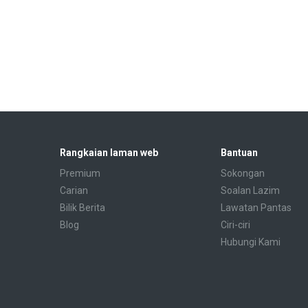
Rangkaian laman web
Bantuan
Premium
Sokongan
Carian
Soalan Lazim
Bilik Berita
Lawatan Pantas
Blog
Ciri-ciri
Hubungi Kami