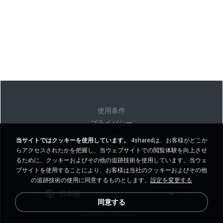
使用条件
プライバシー
サポート
当サイトではクッキーを使用しています。
4sharedは、お客様がどこか
個人情報を販売しない
らアクセスされたかを把握し、当ウェブサイトでの閲覧体験を向上させ
個人情報を共有しない
るために、クッキーおよびその他の追跡技術を使用しています。当ウェ
ブサイトを使用することにより、お客様は当社のクッキーおよびその他
の追跡技術の使用に同意するものとします。
設定を変更する
日本語
同意する
デスクトップバージョ