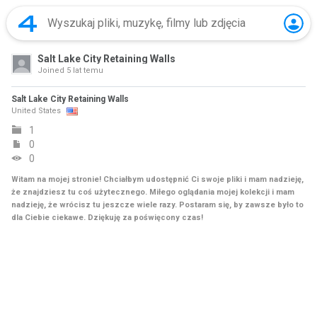
Salt Lake City Retaining Walls
Joined
5 lat temu
Salt Lake City Retaining Walls
United States
1
0
0
Witam na mojej stronie! Chciałbym udostępnić Ci swoje pliki i mam nadzieję,
że znajdziesz tu coś użytecznego. Miłego oglądania mojej kolekcji i mam
nadzieję, że wrócisz tu jeszcze wiele razy. Postaram się, by zawsze było to
dla Ciebie ciekawe. Dziękuję za poświęcony czas!