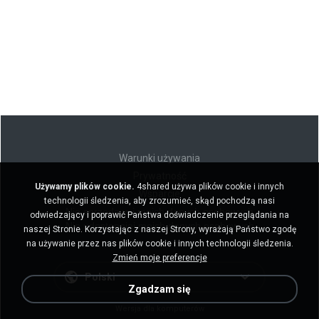
Warunki używania
Prywatność
Używamy plików cookie.
4shared używa plików cookie i innych
Wsparcie
technologii śledzenia, aby zrozumieć, skąd pochodzą nasi
Nie sprzedawaj moich danych osobowych
odwiedzający i poprawić Państwa doświadczenie przeglądania na
Nie udostępniaj moich danych osobowych
naszej Stronie. Korzystając z naszej Strony, wyrażają Państwo zgodę
na używanie przez nas plików cookie i innych technologii śledzenia.
Zmień moje preferencje
Polski
Zgadzam się
Wersja dla komputerów