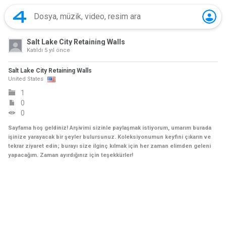
Salt Lake City Retaining Walls
Katıldı
5 yıl önce
Salt Lake City Retaining Walls
United States
1
0
0
Sayfama hoş geldiniz! Arşivimi sizinle paylaşmak istiyorum, umarım burada
işinize yarayacak bir şeyler bulursunuz. Koleksiyonumun keyfini çıkarın ve
tekrar ziyaret edin; burayı size ilginç kılmak için her zaman elimden geleni
yapacağım. Zaman ayırdığınız için teşekkürler!