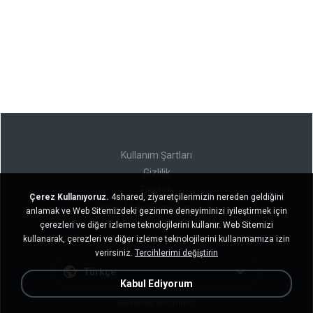
Kullanım Şartları
Gizlilik
Destek
Çerez Kullanıyoruz.
4shared, ziyaretçilerimizin nereden geldiğini
Kişisel bilgilerimi satmayın
anlamak ve Web Sitemizdeki gezinme deneyiminizi iyileştirmek için
Kişisel bilgilerimi paylaşmayın
çerezleri ve diğer izleme teknolojilerini kullanır. Web Sitemizi
kullanarak, çerezleri ve diğer izleme teknolojilerini kullanmamıza izin
verirsiniz.
Tercihlerimi değiştirin
Türkçe
Kabul Ediyorum
Masaüstü sürümünü