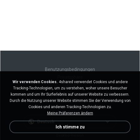
Benutzungsbedingungen
Privatsphäre
Wir verwenden Cookies.
4shared verwendet Cookies und andere
Support
Tracking-Technologien, um zu verstehen, woher unsere Besucher
Meine persönlichen Daten nicht verkaufen
kommen und um Ihr Surferlebnis auf unserer Website zu verbessern.
Meine persönlichen Daten nicht weitergeben
Durch die Nutzung unserer Website stimmen Sie der Verwendung von
Cookies und anderen Tracking-Technologien zu.
Meine Präferenzen ändern
Deutsch
Ich stimme zu
Desktop-Version