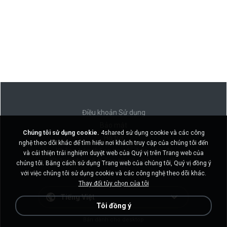
Điều khoản Sử dụng
Bảo mật
Chúng tôi sử dụng cookie.
4shared sử dụng cookie và các công
Hỗ trợ
nghệ theo dõi khác để tìm hiểu nơi khách truy cập của chúng tôi đến
Không bán thông tin cá nhân của tôi
và cải thiện trải nghiệm duyệt web của Quý vị trên Trang web của
Không chia sẻ thông tin cá nhân của tôi
chúng tôi. Bằng cách sử dụng Trang web của chúng tôi, Quý vị đồng ý
với việc chúng tôi sử dụng cookie và các công nghệ theo dõi khác.
Thay đổi tùy chọn của tôi
Tiếng Việt
Tôi đồng ý
Bản dành cho desktop