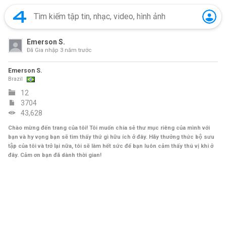
Emerson S.
Đã Gia nhập
3 năm trước
Emerson S.
Brazil
12
3704
43,628
Chào mừng đến trang của tôi! Tôi muốn chia sẻ thư mục riêng của mình với
bạn và hy vọng bạn sẽ tìm thấy thứ gì hữu ích ở đây. Hãy thưởng thức bộ sưu
tập của tôi và trở lại nữa, tôi sẽ làm hết sức để bạn luôn cảm thấy thú vị khi ở
đây. Cảm ơn bạn đã dành thời gian!