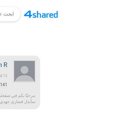
 R.
12 منذ أعوام |
ed
141
مرحبًا بكم في صفحتي!
سأبذل قصارى جهدي لج