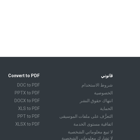
قانوني
Convert to PDF
شروط الاستخدام
DOC to PDF
الخصوصية
PPTX to PDF
انتهاك حقوق النشر
DOCX to PDF
الحماية
XLS to PDF
التعرُّف على ملفات الموسيقى
PPT to PDF
اتفاقية مستوى الخدمة
XLSX to PDF
لا تبيع معلوماتي الشخصية
CBR to PDF
لا تشارك معلوماتي الشخصية
TXT to PDF