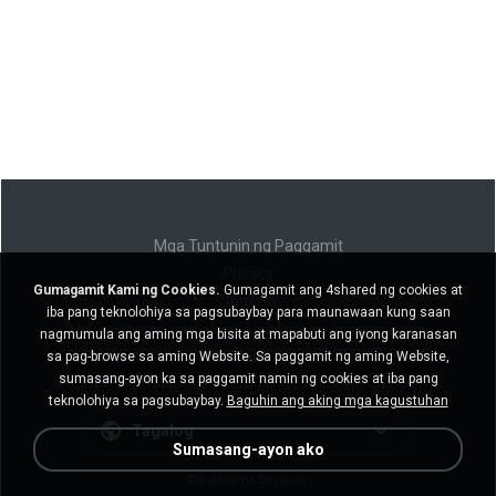
Mga Tuntunin ng Paggamit
Privacy
Gumagamit Kami ng Cookies.
Gumagamit ang 4shared ng cookies at
Suporta
iba pang teknolohiya sa pagsubaybay para maunawaan kung saan
Huwag ibenta ang aking personal na impormasyon
nagmumula ang aming mga bisita at mapabuti ang iyong karanasan
Huwag ibahagi ang aking personal na impormasyon
sa pag-browse sa aming Website. Sa paggamit ng aming Website,
sumasang-ayon ka sa paggamit namin ng cookies at iba pang
teknolohiya sa pagsubaybay.
Baguhin ang aking mga kagustuhan
Tagalog
Sumasang-ayon ako
Desktop na bersyon