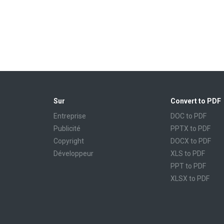
Sur
Convert to PDF
Entreprise
DOC to PDF
Publicité
PPTX to PDF
Copyright
DOCX to PDF
Développeur
XLS to PDF
PPT to PDF
XLSX to PDF
CBR to PDF
TXT to PDF
PPS to PDF