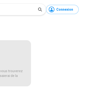
Connexion
 vous trouverez
saierai de la