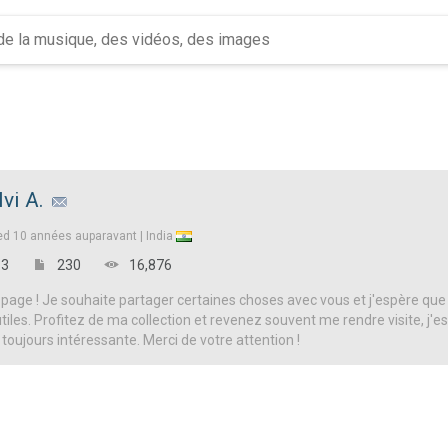
lvi A.
ed
10 années auparavant |
India
3
230
16,876
page ! Je souhaite partager certaines choses avec vous et j'espère que
iles. Profitez de ma collection et revenez souvent me rendre visite, j'es
 toujours intéressante. Merci de votre attention !