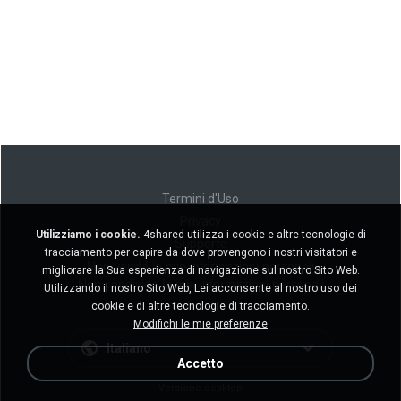
Termini d'Uso
Privacy
Utilizziamo i cookie.
4shared utilizza i cookie e altre tecnologie di
Supporto
tracciamento per capire da dove provengono i nostri visitatori e
Non venda le mie informazioni personali
migliorare la Sua esperienza di navigazione sul nostro Sito Web.
Non condivida le mie informazioni personali
Utilizzando il nostro Sito Web, Lei acconsente al nostro uso dei
cookie e di altre tecnologie di tracciamento.
Modifichi le mie preferenze
Italiano
Accetto
Versione desktop