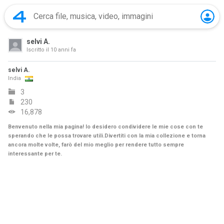
selvi A.
Iscritto il
10 anni fa
selvi A.
India
3
230
16,878
Benvenuto nella mia pagina! Io desidero condividere le mie cose con te
sperando che le possa trovare utili.Divertiti con la mia collezione e torna
ancora molte volte, farò del mio meglio per rendere tutto sempre
interessante per te.