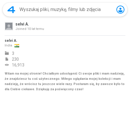
selvi A.
Joined
10 lat temu
selvi A.
India
3
230
16,913
Witam na mojej stronie! Chciałbym udostępnić Ci swoje pliki i mam nadzieję,
że znajdziesz tu coś użytecznego. Miłego oglądania mojej kolekcji i mam
nadzieję, że wrócisz tu jeszcze wiele razy. Postaram się, by zawsze było to
dla Ciebie ciekawe. Dziękuję za poświęcony czas!