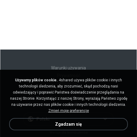
Warunki używania
Prywatność
Używamy plików cookie.
4shared używa plików cookie i innych
Wsparcie
technologii śledzenia, aby zrozumieć, skąd pochodzą nasi
Nie sprzedawaj moich danych osobowych
odwiedzający i poprawić Państwa doświadczenie przeglądania na
Nie udostępniaj moich danych osobowych
naszej Stronie. Korzystając z naszej Strony, wyrażają Państwo zgodę
na używanie przez nas plików cookie i innych technologii śledzenia.
Zmień moje preferencje
Polski
Zgadzam się
Wersja dla komputerów