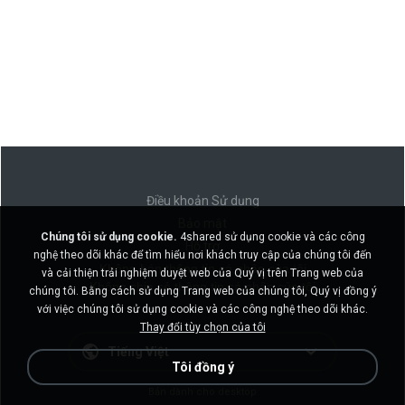
Điều khoản Sử dụng
Bảo mật
Chúng tôi sử dụng cookie.
4shared sử dụng cookie và các công
Hỗ trợ
nghệ theo dõi khác để tìm hiểu nơi khách truy cập của chúng tôi đến
Không bán thông tin cá nhân của tôi
và cải thiện trải nghiệm duyệt web của Quý vị trên Trang web của
Không chia sẻ thông tin cá nhân của tôi
chúng tôi. Bằng cách sử dụng Trang web của chúng tôi, Quý vị đồng ý
với việc chúng tôi sử dụng cookie và các công nghệ theo dõi khác.
Thay đổi tùy chọn của tôi
Tiếng Việt
Tôi đồng ý
Bản dành cho desktop