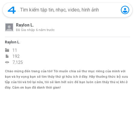
Raylon L.
Đã Gia nhập
6 năm trước
Raylon L.
11
192
7,125
Chào mừng đến trang của tôi! Tôi muốn chia sẻ thư mục riêng của mình với
bạn và hy vọng bạn sẽ tìm thấy thứ gì hữu ích ở đây. Hãy thưởng thức bộ sưu
tập của tôi và trở lại nữa, tôi sẽ làm hết sức để bạn luôn cảm thấy thú vị khi ở
đây. Cảm ơn bạn đã dành thời gian!