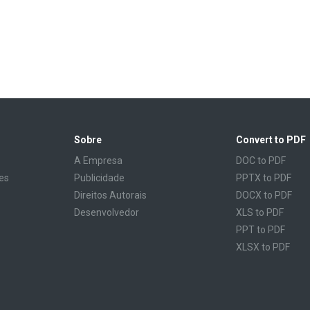
Sobre
Convert to PDF
A Empresa
DOC to PDF
es
Publicidade
PPTX to PDF
Direitos Autorais
DOCX to PDF
Desenvolvedor
XLS to PDF
PPT to PDF
XLSX to PDF
CBR to PDF
TXT to PDF
PPS to PDF