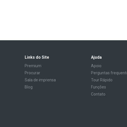
Links do Site
Ajuda
Premium
Apoio
Procurar
Perguntas frequent
Sala de imprensa
Tour Rápido
Blog
Funções
Contato