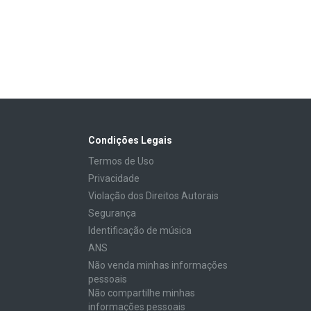
Condições Legais
Termos de Uso
Privacidade
Violação dos Direitos Autorais
Segurança
Identificação de música
ANS
Não venda minhas informações
pessoais
Não compartilhe minhas
informações pessoais