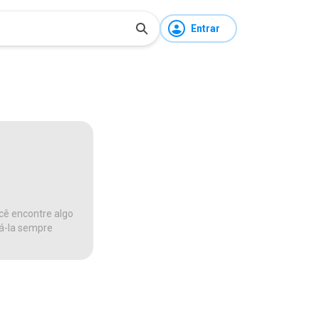
Entrar
cê encontre algo
ná-la sempre