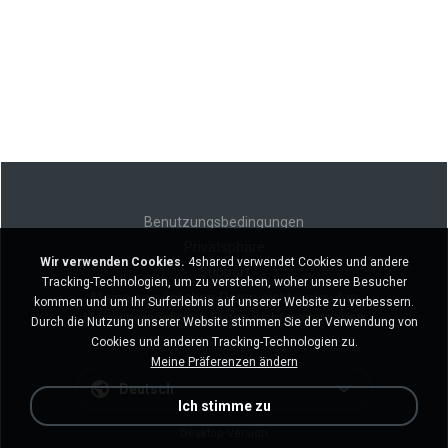
Benutzungsbedingungen
Privatsphäre
Wir verwenden Cookies.
4shared verwendet Cookies und andere
Support
Tracking-Technologien, um zu verstehen, woher unsere Besucher
Meine persönlichen Daten nicht verkaufen
kommen und um Ihr Surferlebnis auf unserer Website zu verbessern.
Meine persönlichen Daten nicht weitergeben
Durch die Nutzung unserer Website stimmen Sie der Verwendung von
Cookies und anderen Tracking-Technologien zu.
Meine Präferenzen ändern
Deutsch
Ich stimme zu
Desktop-Version