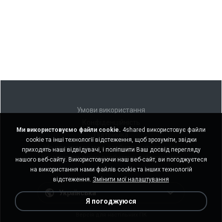
Умови використання
Конфіденційність
Ми використовуємо файли cookie.
4shared використовує файли
Підтримка
cookie та інші технології відстеження, щоб зрозуміти, звідки
Не продавати мою особисту інформацію
приходять наші відвідувачі, і поліпшити Ваш досвід перегляду
Не ділитися моєю особистою інформацією
нашого веб-сайту. Використовуючи наш веб-сайт, ви погоджуєтеся
на використання нами файлів cookie та інших технологій
відстеження.
Змінити мої налаштування
Українська
Я погоджуюся
Версія для настільних ПК