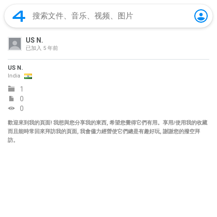
US N.
已加入
5 年前
US N.
India
1
0
0
歡迎來到我的頁面! 我想與您分享我的東西, 希望您覺得它們有用。享用/使用我的收藏
而且能時常回來拜訪我的頁面, 我會儘力經營使它們總是有趣好玩, 謝謝您的撥空拜
訪。