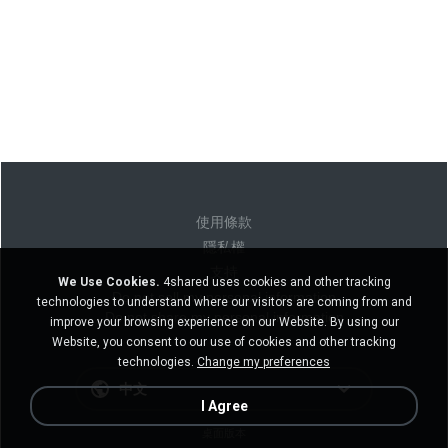
使用條款
隱私權
支持
We Use Cookies.
4shared uses cookies and other tracking
Do not sell my personal information
technologies to understand where our visitors are coming from and
Do not share my personal information
improve your browsing experience on our Website. By using our
Website, you consent to our use of cookies and other tracking
technologies.
Change my preferences
中文
I Agree
桌面版本