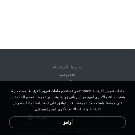
شروط الاستخدام
الخصوصية
الدعم
لا تبيع معلوماتي الشخصية
نحن نستخدم ملفات تعريف الارتباط.
يستخدم 4shared ملفات تعريف الارتباط
لا تشارك معلوماتي الشخصية
وتقنيات التتبع الأخرى لفهم من أين يأتي زوارنا وتحسين تجربة التصفح الخاصة بك
على موقعنا. باستخدامك لموقعنا، فإنك توافق على استخدامنا لملفات تعريف
الارتباط وتقنيات التتبع الأخرى.
تغيير تفضيلاتي
العربية
أوافق
إصدار سطح المكتب